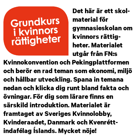
Det här är ett skol­
material för
gymnasie­skolan om
kvinnors rättig­
heter. Materialet
utgår från FN:s
Kvinno­konvention och Peking­plattformen
och berör en rad teman som ekonomi, miljö
och hållbar utveckling. Spana in temana
nedan och klicka dig runt bland fakta och
övningar. För dig som lärare finns en
särskild introduktion. Materialet är
framtaget av Sveriges Kvinno­lobby,
Kvinde­raadet, Danmark och Kvenrétt­
indafélag Íslands. Mycket nöje!